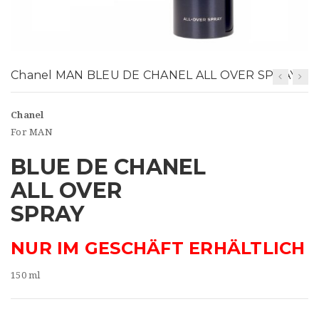
t
i
o
Chanel MAN BLEU DE CHANEL ALL OVER SPRAY
n
Chanel
For MAN
BLUE DE CHANEL
ALL OVER
SPRAY
NUR IM GESCHÄFT ERHÄLTLICH
150 ml