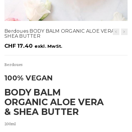
t
i
o
Berdoues BODY BALM ORGANIC ALOE VERA &
n
SHEA BUTTER
CHF
17.40
exkl. MwSt.
Berdoues
100% VEGAN
BODY BALM
ORGANIC ALOE VERA
& SHEA BUTTER
200ml