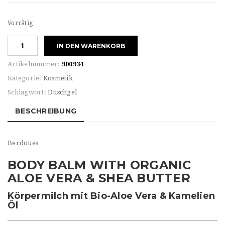
Vorrätig
Berdoues
IN DEN WARENKORB
BODY
BALM
Artikelnummer:
900934
ORGANIC
Kategorie:
Kosmetik
ALOE
Schlagwort:
Duschgel
VERA
&
BESCHREIBUNG
SHEA
BUTTER
Menge
Berdoues
BODY BALM WITH ORGANIC
ALOE VERA & SHEA BUTTER
Körpermilch mit Bio-Aloe Vera & Kamelien
Öl