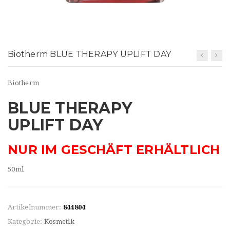
t
i
o
Biotherm BLUE THERAPY UPLIFT DAY
n
Biotherm
BLUE THERAPY
UPLIFT DAY
NUR IM GESCHÄFT ERHÄLTLICH
50ml
Artikelnummer:
844804
Kategorie:
Kosmetik