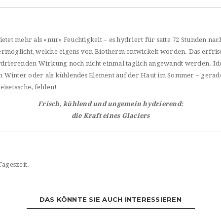
t mehr als «nur» Feuchtigkeit – es hydriert für satte 72 Stunden na
ermöglicht, welche eigens von Biotherm entwickelt worden. Das erfri
ydrierenden Wirkung noch nicht einmal täglich angewandt werden. Idea
 Winter oder als kühlendes Element auf der Haut im Sommer – gerade 
isetasche, fehlen!
Frisch, kühlend und ungemein hydrierend:
die Kraft eines Glaciers
Tageszeit.
DAS KÖNNTE SIE AUCH INTERESSIEREN