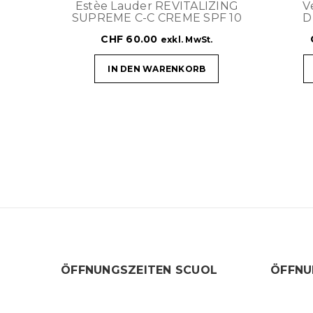
Estèe Lauder REVITALIZING
V
SUPREME C-C CREME SPF 10
D
CHF
60.00
exkl. MwSt.
IN DEN WARENKORB
ÖFFNUNGSZEITEN SCUOL
ÖFFNU