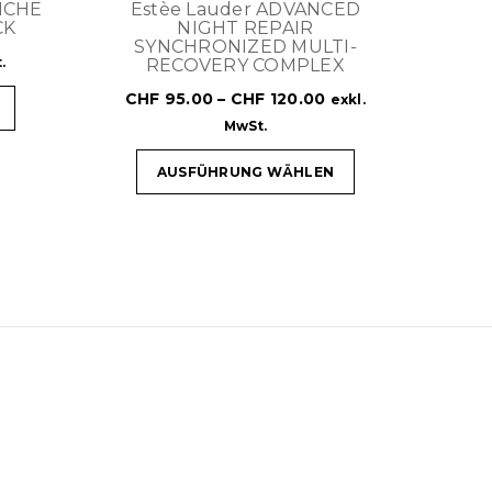
ICHE
Estèe Lauder ADVANCED
CK
NIGHT REPAIR
SYNCHRONIZED MULTI-
.
RECOVERY COMPLEX
CHF
95.00
–
CHF
120.00
exkl.
MwSt.
AUSFÜHRUNG WÄHLEN