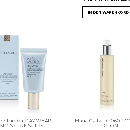
CHF
271.00
exkl. MwS
IN DEN WARENKORB
tèe Lauder DAY WEAR
Maria Galland 1060 T
MOISTURE SPF 15
LOTION