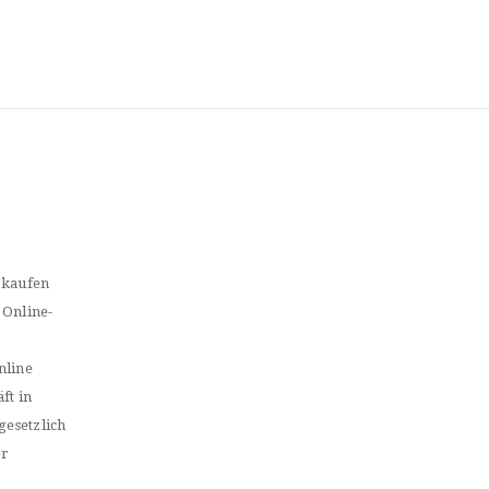
 kaufen
 Online-
nline
ft in
gesetzlich
er