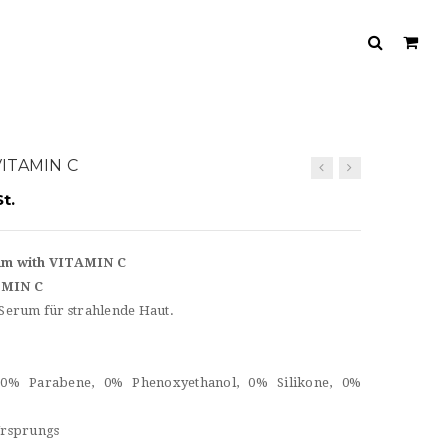
VITAMIN C
t.
um with VITAMIN C
MIN C
Serum für strahlende Haut.
, 0% Parabene, 0% Phenoxyethanol, 0% Silikone, 0%
 Ursprungs