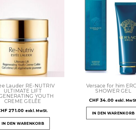
èe Lauder RE-NUTRIV
Versace for him ER
ULTIMATE LIFT
SHOWER GEL
GENERATING YOUTH
CHF
34.00
exkl. MwSt
CREME GELÊE
CHF
271.00
exkl. MwSt.
IN DEN WARENKORB
IN DEN WARENKORB