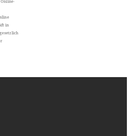
 Online-
nline
ft in
gesetzlich
er