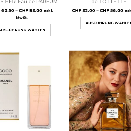
IS HER! Eau de PARFUM
de TOILLETTE
F
60.50
–
CHF
83.00
CHF
32.00
–
CHF
56.00
exkl.
exk
MwSt.
AUSFÜHRUNG WÄHLE
AUSFÜHRUNG WÄHLEN