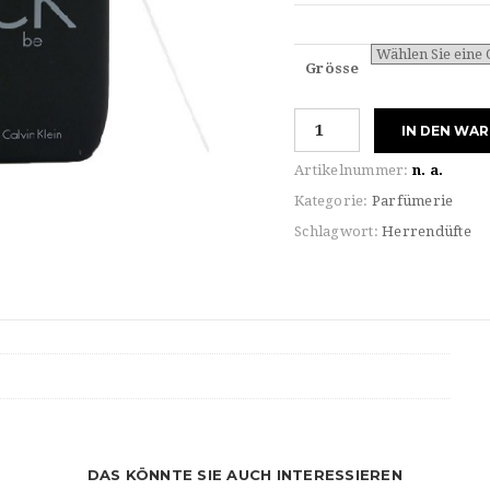
Grösse
Calvin
IN DEN WA
Klein
BE
Artikelnummer:
n. a.
Eau
Kategorie:
Parfümerie
de
Schlagwort:
Herrendüfte
TOILETTE
Menge
DAS KÖNNTE SIE AUCH INTERESSIEREN