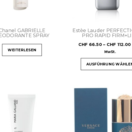
Chanel GABRIELLE
Estèe Lauder PERFECT
EODORANTE SPRAY
PRO RAPID FIRM+L
CHF
66.50
–
CHF
112.00
WEITERLESEN
MwSt.
AUSFÜHRUNG WÄHLE