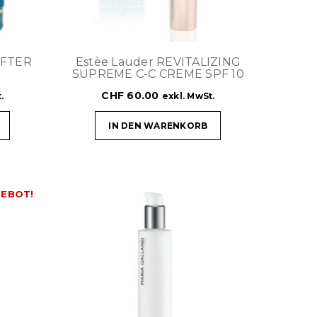
AFTER
Estèe Lauder REVITALIZING
SUPREME C-C CREME SPF 10
CHF
60.00
.
exkl. MwSt.
IN DEN WARENKORB
EBOT!