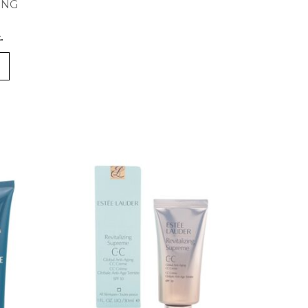
ING
.