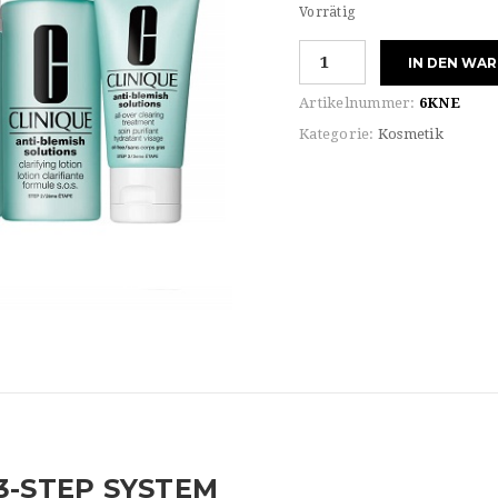
Vorrätig
Clinique
IN DEN WA
ANTI-
BLEMISH
Artikelnummer:
6KNE
SOLUTIONS
Kategorie:
Kosmetik
3-
STEP
SYSTEM
Menge
3-STEP SYSTEM