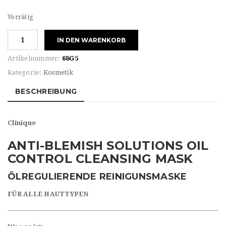
Vorrätig
Clinique
IN DEN WARENKORB
ANTI-
BLEMISH
Artikelnummer:
68G5
SOLUTIONS
Kategorie:
Kosmetik
OIL
CONTROL
BESCHREIBUNG
CLEANSING
MASK
Clinique
Menge
ANTI-BLEMISH SOLUTIONS OIL
CONTROL CLEANSING MASK
ÖLREGULIERENDE REINIGUNSMASKE
FÜR ALLE HAUTTYPEN