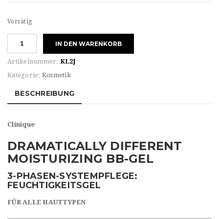
Vorrätig
Clinique
IN DEN WARENKORB
DRAMATICALLY
DIFFERENT
Artikelnummer:
KL2J
MOISTURIZING
Kategorie:
Kosmetik
BB-
GEL
BESCHREIBUNG
Menge
Clinique
DRAMATICALLY DIFFERENT
MOISTURIZING BB-GEL
3-PHASEN-SYSTEMPFLEGE:
FEUCHTIGKEITSGEL
FÜR ALLE HAUTTYPEN