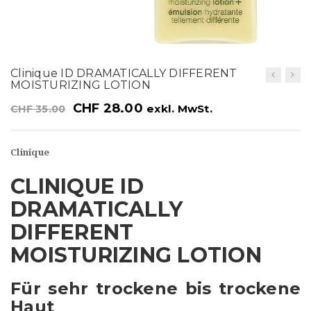
t
i
o
Clinique ID DRAMATICALLY DIFFERENT
n
MOISTURIZING LOTION
CHF
28.00
exkl. MwSt.
CHF
35.00
Clinique
CLINIQUE ID
DRAMATICALLY
DIFFERENT
MOISTURIZING LOTION
Für sehr trockene bis trockene
Haut