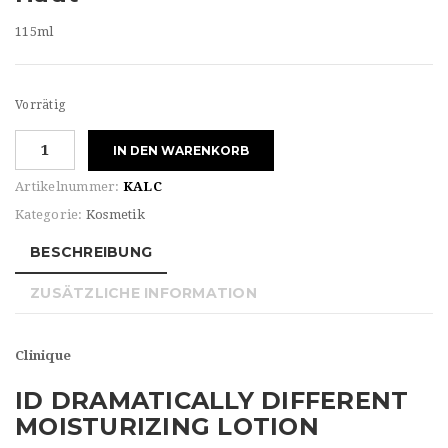
115ml
Vorrätig
Clinique
IN DEN WARENKORB
ID
DRAMATICALLY
Artikelnummer:
KALC
DIFFERENT
Kategorie:
Kosmetik
MOISTURIZING
LOTION
BESCHREIBUNG
Menge
ZUSÄTZLICHE INFORMATION
Clinique
ID DRAMATICALLY DIFFERENT
MOISTURIZING LOTION