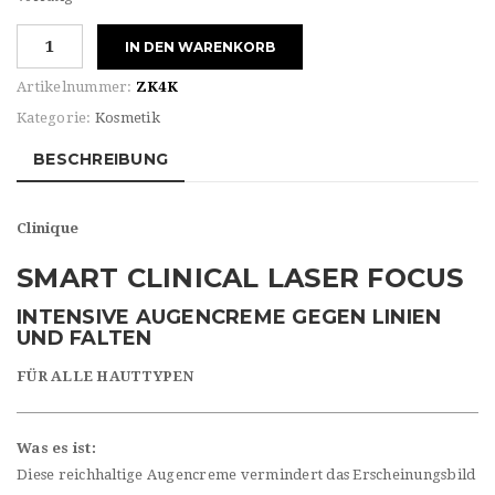
Clinique
IN DEN WARENKORB
SMART
CLINICAL
Artikelnummer:
ZK4K
LASER
Kategorie:
Kosmetik
FOCUS
EYE
BESCHREIBUNG
Menge
Clinique
SMART CLINICAL LASER FOCUS
INTENSIVE AUGENCREME GEGEN LINIEN
UND FALTEN
FÜR ALLE HAUTTYPEN
Was es ist:
Diese reichhaltige Augencreme vermindert das Erscheinungsbild