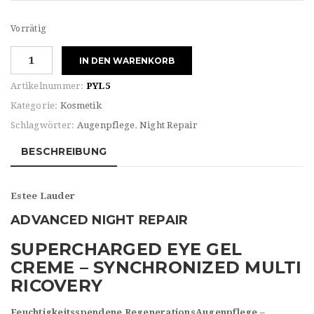
Vorrätig
Estèe
IN DEN WARENKORB
Lauder
ADVANCED
Artikelnummer:
PYL5
NIGHT
Kategorie:
Kosmetik
REPAIR
Schlagwörter:
Augenpflege
,
Night Repair
SUPERCHARGED
EYE
BESCHREIBUNG
GEL
CREME
Menge
Estee Lauder
ADVANCED NIGHT REPAIR
SUPERCHARGED EYE GEL
CREME – SYNCHRONIZED MULTI
RICOVERY
Feuchtigkeitsspendene RegenerationsAugenpflege –