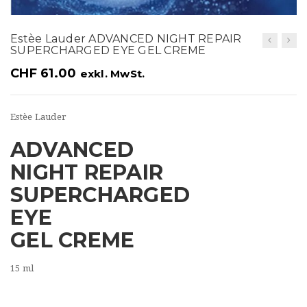
t
i
Estèe Lauder ADVANCED NIGHT REPAIR
SUPERCHARGED EYE GEL CREME
o
CHF
61.00
exkl. MwSt.
n
Estèe Lauder
ADVANCED
NIGHT REPAIR
SUPERCHARGED
EYE
GEL CREME
15 ml