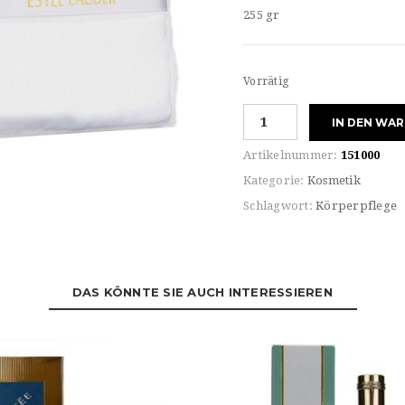
255 gr
Vorrätig
Estèe
IN DEN WA
Lauder
For
Artikelnummer:
151000
HER
Kategorie:
Kosmetik
YOUTH-
Schlagwort:
Körperpflege
DEW
DUSTING
POWDER
Menge
DAS KÖNNTE SIE AUCH INTERESSIEREN