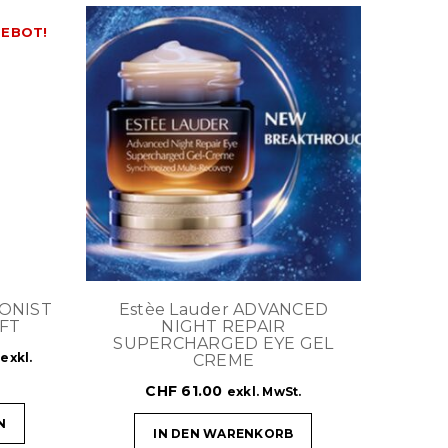
EBOT!
IONIST
Estèe Lauder ADVANCED
IFT
NIGHT REPAIR
SUPERCHARGED EYE GEL
exkl.
CREME
CHF
61.00
exkl. MwSt.
N
IN DEN WARENKORB