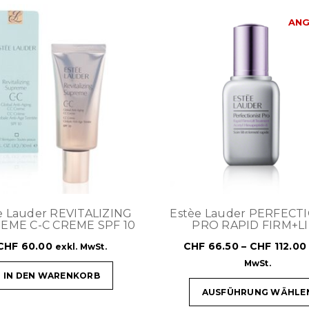
ANG
e Lauder REVITALIZING
Estèe Lauder PERFECT
EME C-C CREME SPF 10
PRO RAPID FIRM+L
CHF
60.00
CHF
66.50
–
CHF
112.00
exkl. MwSt.
MwSt.
IN DEN WARENKORB
AUSFÜHRUNG WÄHLE