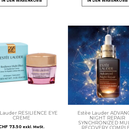
IN DEN WARENKORB
IN DEN WARENKORB
 Lauder RESILIENCE EYE
Estèe Lauder ADVAN
CREME
NIGHT REPAIR
SYNCHRONIZED MUL
CHF
73.50
exkl. MwSt.
RECOVERY COMPL