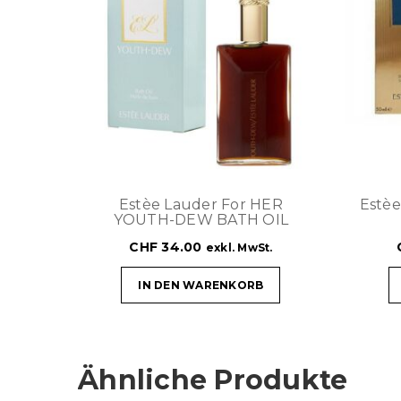
Estèe Lauder For HER
Estè
YOUTH-DEW BATH OIL
CHF
34.00
exkl. MwSt.
IN DEN WARENKORB
Ähnliche Produkte