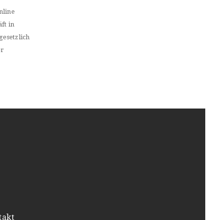
nline
ft in
gesetzlich
er
takt