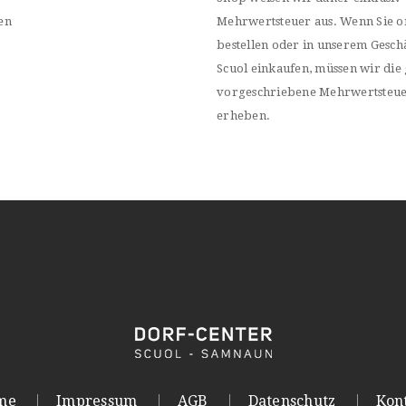
en
Mehrwertsteuer aus. Wenn Sie o
bestellen oder in unserem Geschä
Scuol einkaufen, müssen wir die 
vorgeschriebene Mehrwertsteu
erheben.
me
Impressum
AGB
Datenschutz
Kon