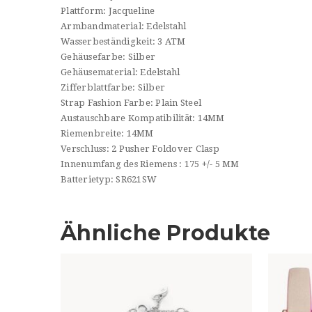
Plattform:
Jacqueline
Armbandmaterial:
Edelstahl
Wasserbeständigkeit:
3 ATM
Gehäusefarbe:
Silber
Gehäusematerial:
Edelstahl
Zifferblattfarbe:
Silber
Strap Fashion Farbe:
Plain Steel
Austauschbare Kompatibilität:
14MM
Riemenbreite:
14MM
Verschluss:
2 Pusher Foldover Clasp
Innenumfang des Riemens
:
175 +/- 5 MM
Batterietyp:
SR621SW
Ähnliche Produkte