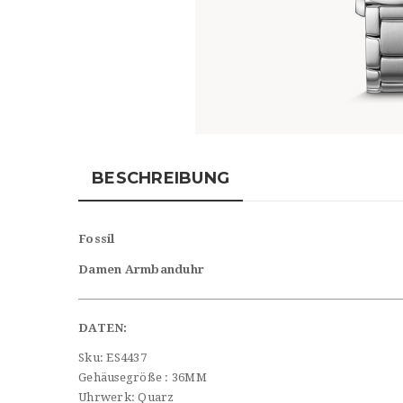
BESCHREIBUNG
Fossil
Damen Armbanduhr
DATEN:
Sku:
ES4437
Gehäusegröße
:
36MM
Uhrwerk:
Quarz