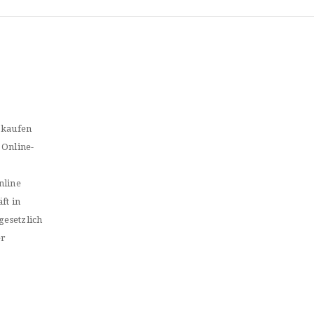
 kaufen
 Online-
nline
ft in
gesetzlich
er