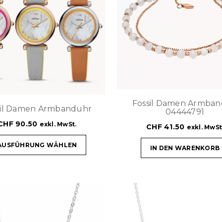
Fossil Damen Armban
sil Damen Armbanduhr
04444791
CHF
90.50
exkl. MwSt.
CHF
41.50
exkl. MwSt
AUSFÜHRUNG WÄHLEN
IN DEN WARENKORB