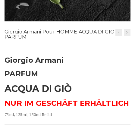
t
i
o
Giorgio Armani Pour HOMME ACQUA DI GIO
n
PARFUM
Giorgio Armani
PARFUM
ACQUA DI GIÒ
NUR IM GESCHÄFT ERHÄLTLICH
75ml, 125ml, 150ml Refill