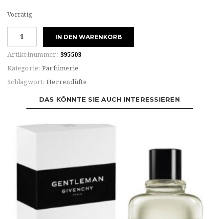
Vorrätig
Givenchy
IN DEN WARENKORB
For
HIM
Artikelnummer:
395503
PI
Kategorie:
Parfümerie
Eau
Schlagwort:
Herrendüfte
de
TOILETTE
DAS KÖNNTE SIE AUCH INTERESSIEREN
Menge