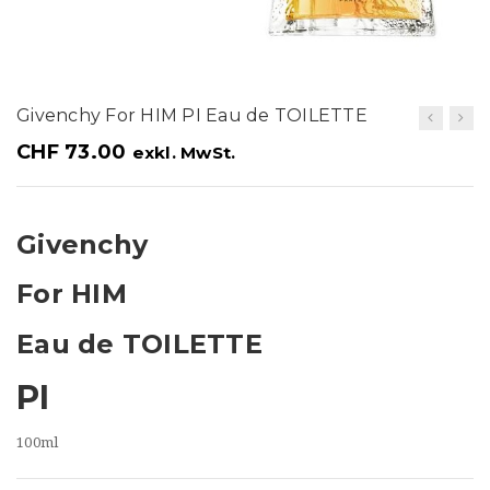
t
i
o
Givenchy For HIM PI Eau de TOILETTE
n
CHF
73.00
exkl. MwSt.
Givenchy
For HIM
Eau de TOILETTE
PI
100ml