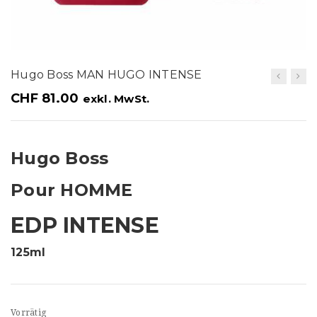
t
i
o
Hugo Boss MAN HUGO INTENSE
n
CHF
81.00
exkl. MwSt.
Hugo Boss
Pour HOMME
EDP INTENSE
125ml
Vorrätig