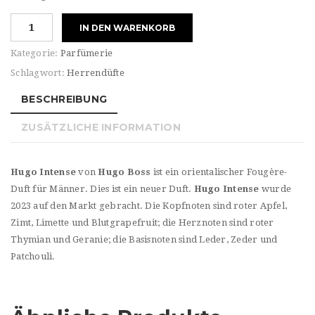
Hugo
IN DEN WARENKORB
Boss
MAN
Kategorie:
Parfümerie
HUGO
Schlagwort:
Herrendüfte
INTENSE
Menge
BESCHREIBUNG
ZUSÄTZLICHE INFORMATION
Hugo Intense
von
Hugo Boss
ist ein orientalischer Fougère-
Duft für Männer. Dies ist ein neuer Duft.
Hugo Intense
wurde
2023 auf den Markt gebracht. Die Kopfnoten sind roter Apfel,
Zimt, Limette und Blutgrapefruit; die Herznoten sind roter
Thymian und Geranie; die Basisnoten sind Leder, Zeder und
Patchouli.