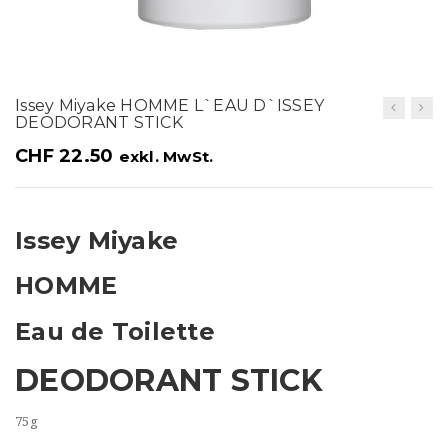
t
i
o
Issey Miyake HOMME L`EAU D`ISSEY
n
DEODORANT STICK
CHF
22.50
exkl. MwSt.
Issey Miyake
HOMME
Eau de Toilette
DEODORANT STICK
75g