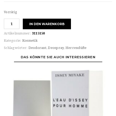
Vorrätig
Issey
IN DEN WARENKORB
Miyake
HOMME
Artikelnummer:
3115150
L`EAU
Kategorie:
Kosmetik
D`ISSEY
Schlagwörter:
Deodorant
,
Deospray
,
Herrendüfte
DEODORANT
STICK
DAS KÖNNTE SIE AUCH INTERESSIEREN
Menge