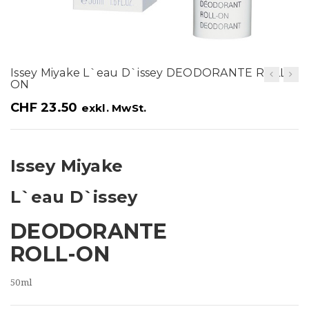
t
i
o
Issey Miyake L`eau D`issey DEODORANTE ROLL-
n
ON
CHF
23.50
exkl. MwSt.
Issey Miyake
L`eau D`issey
DEODORANTE
ROLL-ON
50ml