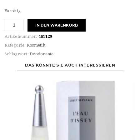
Vorrätig
Issey
IN DEN WARENKORB
Miyake
L`eau
Artikelnummer:
481129
D`issey
Kategorie:
Kosmetik
DEODORANTE
Schlagwort:
Deodorante
ROLL-
ON
DAS KÖNNTE SIE AUCH INTERESSIEREN
Menge