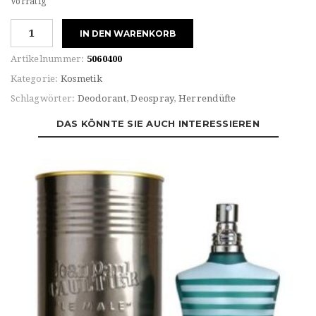
Vorrätig
Jean
IN DEN WARENKORB
Paul
Gautier
Artikelnummer:
5060400
"LE
Kategorie:
Kosmetik
MALE"
Schlagwörter:
Deodorant
,
Deospray
,
Herrendüfte
DEODORANTE
STICK
DAS KÖNNTE SIE AUCH INTERESSIEREN
Menge