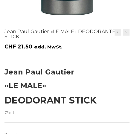
t
i
o
Jean Paul Gautier «LE MALE» DEODORANTE
n
STICK
CHF
21.50
exkl. MwSt.
Jean Paul Gautier
«LE MALE»
DEODORANT STICK
75ml