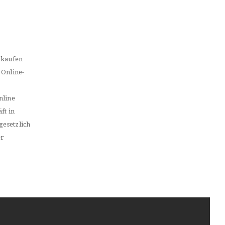
 kaufen
 Online-
nline
ft in
gesetzlich
er