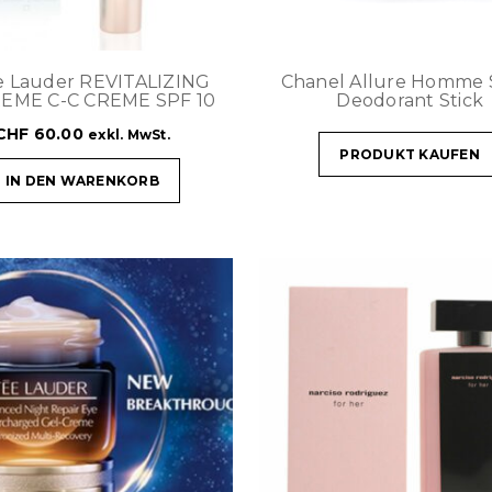
e Lauder REVITALIZING
Chanel Allure Homme 
EME C-C CREME SPF 10
Deodorant Stick
CHF
60.00
exkl. MwSt.
PRODUKT KAUFEN
IN DEN WARENKORB