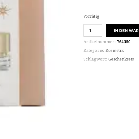
Vorrätig
Juvena
IN DEN WA
INTENSIV
NOURISHING
Artikelnummer:
764350
NIGHT
Kategorie:
Kosmetik
SET
Schlagwort:
Geschenksets
Menge