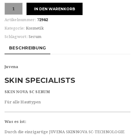
Juvena
IN DEN WARENKORB
SKIN
SPECIALISTS
Artikelnummer:
72982
SERUM
Kategorie:
Kosmetik
Menge
Schlagwort:
Serum
BESCHREIBUNG
Juvena
SKIN SPECIALISTS
SKIN NOVA SC SERUM
Für alle Hauttypen
Was es ist:
Durch die einzigartige JUVENA SKINNOVA SC-TECHNOLOGIE