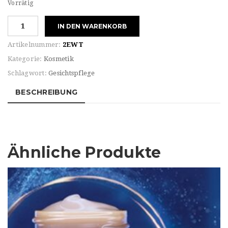
Vorrätig
Lab
IN DEN WARENKORB
Series
SKINCARE
Artikelnummer:
2EWT
FOR
Kategorie:
Kosmetik
MEN
Schlagwort:
Gesichtspflege
WATER
LOTION
BESCHREIBUNG
Menge
Ähnliche Produkte