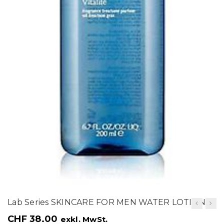
t
i
o
n
Lab Series SKINCARE FOR MEN WATER LOTION
CHF
38.00
exkl. MwSt.