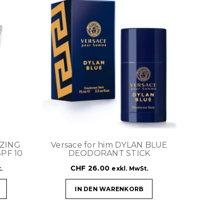
IZING
Versace for him DYLAN BLUE
PF 10
DEODORANT STICK
CHF
26.00
.
exkl. MwSt.
IN DEN WARENKORB