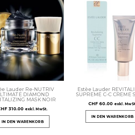
èe Lauder Re-NUTRIV
Estèe Lauder REVITAL
LTIMATE DIAMOND
SUPREME C-C CREME S
ITALIZING MASK NOIR
CHF
60.00
exkl. MwSt
CHF
310.00
exkl. MwSt.
IN DEN WARENKORB
IN DEN WARENKORB