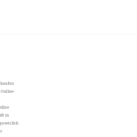
 kaufen
 Online-
nline
ft in
gesetzlich
er