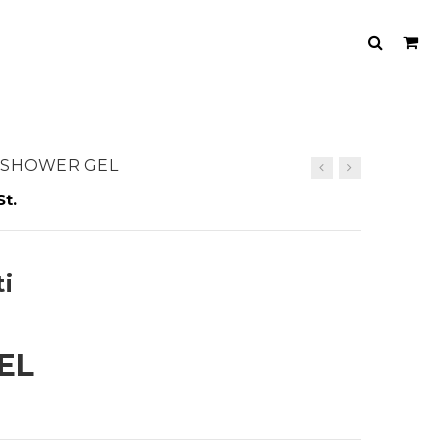
MA SHOWER GEL
St.
i
EL