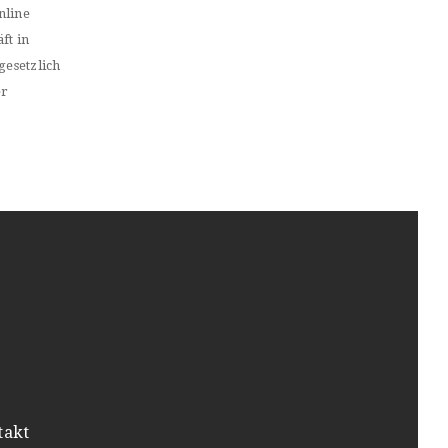
nline
ft in
gesetzlich
er
takt