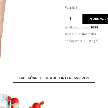
Vorrätig
Laura
IN DEN WA
Biagiotti
ROMA
Artikelnummer:
0288
SHOWER
Kategorie:
Kosmetik
GEL
Schlagwort:
Duschgel
Menge
DAS KÖNNTE SIE AUCH INTERESSIEREN