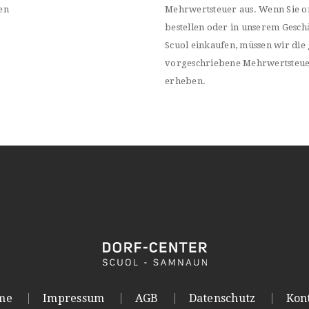
en
Mehrwertsteuer aus. Wenn Sie o
bestellen oder in unserem Geschä
Scuol einkaufen, müssen wir die 
vorgeschriebene Mehrwertsteu
erheben.
me
Impressum
AGB
Datenschutz
Kon