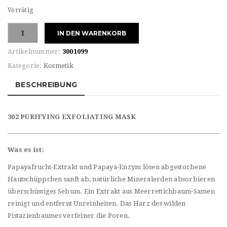
Vorrätig
Maria
IN DEN WARENKORB
Galland
302
Artikelnummer:
3001099
PURIFYING
Kategorie:
Kosmetik
EXFOLIATING
MASK
BESCHREIBUNG
Menge
302 PURIFYING EXFOLIATING MASK
Was es ist:
Papayafrucht-Extrakt und Papaya-Enzym lösen abgestorbene
Hautschüppchen sanft ab, natürliche Mineralerden absorbieren
überschüssiges Sebum. Ein Extrakt aus Meerrettichbaum-Samen
reinigt und entfernt Unreinheiten. Das Harz des wilden
Pistazienbaumes verfeiner die Poren.