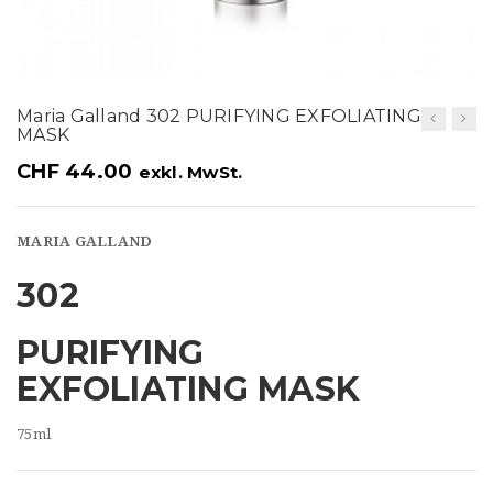
t
i
o
Maria Galland 302 PURIFYING EXFOLIATING
n
MASK
CHF
44.00
exkl. MwSt.
MARIA GALLAND
302
PURIFYING
EXFOLIATING MASK
75ml