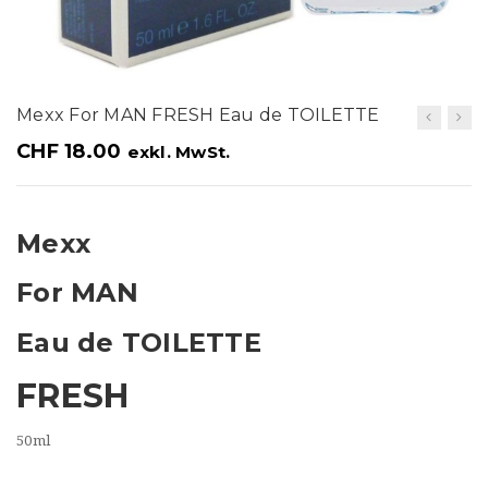
t
i
o
Mexx For MAN FRESH Eau de TOILETTE
n
CHF
18.00
exkl. MwSt.
Mexx
For MAN
Eau de TOILETTE
FRESH
50ml