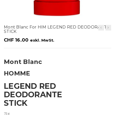
t
i
o
Mont Blanc For HIM LEGEND RED DEODORANTE
n
STICK
CHF
16.00
exkl. MwSt.
Mont Blanc
HOMME
LEGEND RED
DEODORANTE
STICK
75g