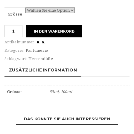
Grösse
Mont
IN DEN WARENKORB
Blanc
For
Artikelnummer:
n. a.
HIM
Kategorie:
Parfümerie
EXPLORER
Schlagwort:
Herrendüfte
Eau
de
ZUSÄTZLICHE INFORMATION
Parfum
Menge
Grösse
60ml, 100ml
DAS KÖNNTE SIE AUCH INTERESSIEREN