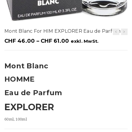
t
i
o
Mont Blanc For HIM EXPLORER Eau de Parfum
n
CHF
46.00
–
CHF
61.00
exkl. MwSt.
Mont Blanc
HOMME
Eau de Parfum
EXPLORER
60ml, 100ml