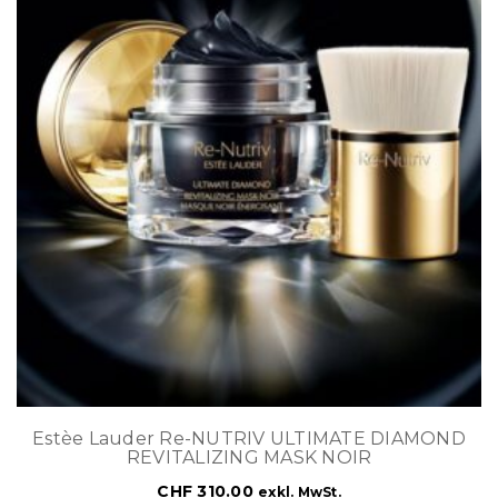
Estèe Lauder Re-NUTRIV ULTIMATE DIAMOND
REVITALIZING MASK NOIR
CHF
310.00
exkl. MwSt.