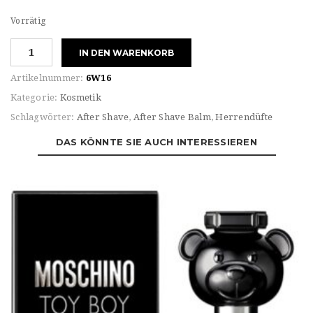
Vorrätig
Moschino
IN DEN WARENKORB
TOY
BOY
Artikelnummer:
6W16
AFTER
Kategorie:
Kosmetik
SHAVE
Schlagwörter:
After Shave
,
After Shave Balm
,
Herrendüfte
BALM
Menge
DAS KÖNNTE SIE AUCH INTERESSIEREN