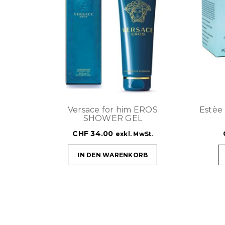
Versace for him EROS
Estèe
SHOWER GEL
CHF
34.00
exkl. MwSt.
IN DEN WARENKORB