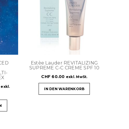
CED
Estèe Lauder REVITALIZING
SUPREME C-C CREME SPF 10
TI-
CHF
60.00
exkl. MwSt.
EX
exkl.
IN DEN WARENKORB
N