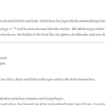
druck auf Gesicht und Hals. Entdecken Sie jugendliche Ausstrahlung wi
logy ++ ™ und Brunnenkresse-Extrakt wieder. Mit 4MSK angereichert, h
duzieren. Revitalisiert die Haut für ein glattes, strahlendes und neu d
agen.
gen.
ase, Stirn, Kinn und Hals) auftragen und in die Haut einmischen.
res Kiefers zwischen Daumen und Zeigefinger.
rs nach oben, beginnend am Kinn und endend unter den Ohren. (3 mal 