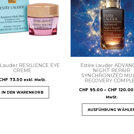
 Lauder RESILIENCE EYE
Estèe Lauder ADVAN
CREME
NIGHT REPAIR
SYNCHRONIZED MUL
CHF
73.50
exkl. MwSt.
RECOVERY COMPL
CHF
95.00
–
CHF
120.00
IN DEN WARENKORB
MwSt.
AUSFÜHRUNG WÄHLE