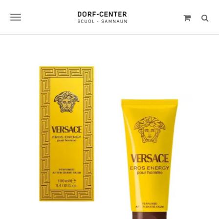
S
k
T
i
p
o
t
g
o
m
g
a
l
i
n
e
c
n
o
n
a
t
v
e
n
i
t
g
a