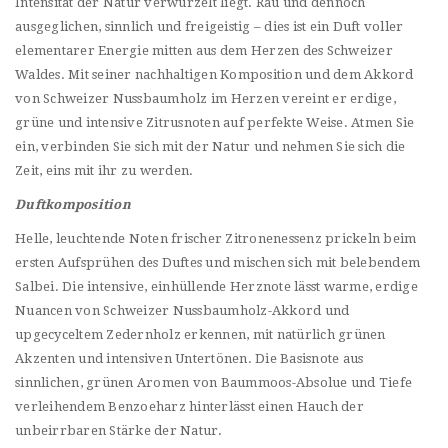
Intensität der Natur verwurzelt liegt. Rau und dennoch
ausgeglichen, sinnlich und freigeistig – dies ist ein Duft voller
elementarer Energie mitten aus dem Herzen des Schweizer
Waldes. Mit seiner nachhaltigen Komposition und dem Akkord
von Schweizer Nussbaumholz im Herzen vereint er erdige,
grüne und intensive Zitrusnoten auf perfekte Weise. Atmen Sie
ein, verbinden Sie sich mit der Natur und nehmen Sie sich die
Zeit, eins mit ihr zu werden.
Duftkomposition
Helle, leuchtende Noten frischer Zitronenessenz prickeln beim
ersten Aufsprühen des Duftes und mischen sich mit belebendem
Salbei. Die intensive, einhüllende Herznote lässt warme, erdige
Nuancen von Schweizer Nussbaumholz-Akkord und
upgecyceltem Zedernholz erkennen, mit natürlich grünen
Akzenten und intensiven Untertönen. Die Basisnote aus
sinnlichen, grünen Aromen von Baummoos-Absolue und Tiefe
verleihendem Benzoeharz hinterlässt einen Hauch der
unbeirrbaren Stärke der Natur.