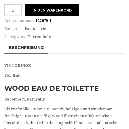
Victorinox
IN DEN WARENKORB
For
HIM
Artikelnummer:
127679-1
WOOD
Kategorie:
Parfümerie
Eau
Schlagwort:
Herrendüfte
de
TOILETTE
BESCHREIBUNG
Menge
VICTORINOX
For Him
WOOD EAU DE TOILETTE
Reconnect, naturally
Als kraftvolle Fusion aus intensiv holzigen und wunderbar
fruchtigen Noten verfügt Wood über einen olfaktorischen
Fussabdruck, der tief in der ungeschliffenen und authentischen