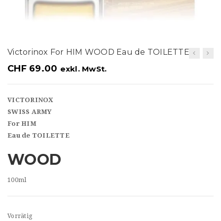
t
i
o
Victorinox For HIM WOOD Eau de TOILETTE
n
CHF
69.00
exkl. MwSt.
VICTORINOX
SWISS ARMY
For HIM
Eau de TOILETTE
WOOD
100ml
Vorrätig