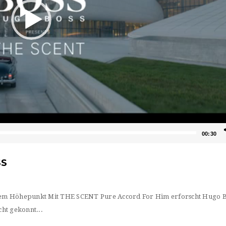
00:30
SS
m Höhepunkt Mit THE SCENT Pure Accord For Him erforscht Hugo B
ht gekonnt...