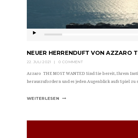
NEUER HERRENDUFT VON AZZARO 
22. JULI 2021
|
0 COMMENT
Azzaro THE MOST WANTED Sind Sie bereit, Ihrem Instink
herauszufordern und es jeden Augenblick aufs Spiel zu s
WEITERLESEN
Video-
Player