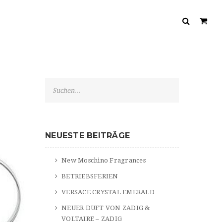
S
e
a
r
c
NEUESTE BEITRÄGE
h
New Moschino Fragrances
BETRIEBSFERIEN
VERSACE CRYSTAL EMERALD
NEUER DUFT VON ZADIG &
VOLTAIRE – ZADIG