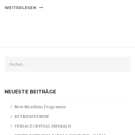
WEITERLESEN
S
e
a
r
c
NEUESTE BEITRÄGE
h
New Moschino Fragrances
BETRIEBSFERIEN
VERSACE CRYSTAL EMERALD