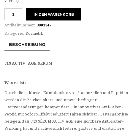
Vorrätig
Maria
IN DEN WARENKORB
Galland
719
Artikelnummer:
3001347
ACTIV`AGE
Kategorie:
Kosmetik
SERUM
Menge
BESCHREIBUNG
719 ACTIV`AGE
SERUM
Was es ist:
Durch die exklusive Kombination von Stammzellen und Peptiden
werden die Zeichen alters- und umweltbedingter
Hautveränderungen kompensiert. Ein innovatives Anti-Falten-
Peptid mit Sofort-Effekt reduziert Falten sichtbar. Testergebnisse
belegen, dass 740 SÉRUM ACTIV’AGE eine sichtbare Anti-Falten-
Wirkung hat und nachweislich festere, glattere und elastischere