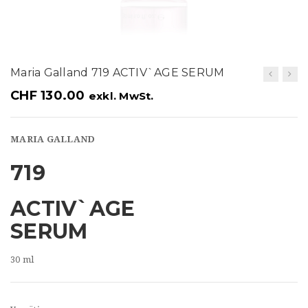
t
i
o
Maria Galland 719 ACTIV`AGE SERUM
n
CHF
130.00
exkl. MwSt.
MARIA GALLAND
719
ACTIV`AGE
SERUM
30 ml