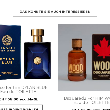
DAS KÖNNTE SIE AUCH INTERESSIEREN
ace for him DYLAN BLUE
Eau de TOILETTE
Dsquared2 For HIM 
CHF
56.00
exkl. MwSt.
Eau de TOILETTE
CHF
52.00
AUSFÜHRUNG WÄHLEN