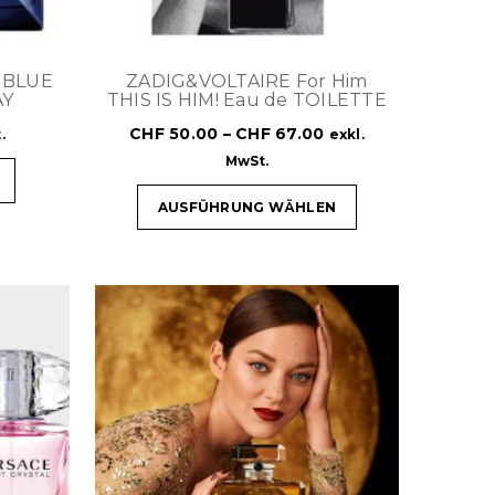
N BLUE
ZADIG&VOLTAIRE For Him
AY
THIS IS HIM! Eau de TOILETTE
CHF
50.00
–
CHF
67.00
.
exkl.
MwSt.
AUSFÜHRUNG WÄHLEN