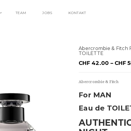
TEAM
JOBS
KONTAKT
Abercrombie & Fitc
TOILETTE
CHF
42.00
–
CHF
5
Abercrombie & Fitch
For MAN
Eau de TOIL
AUTHENTI