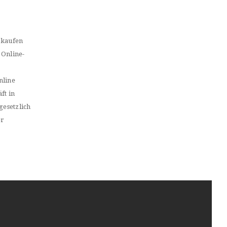
 kaufen
 Online-
nline
ft in
gesetzlich
er