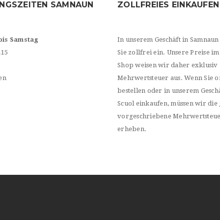
NGSZEITEN SAMNAUN
ZOLLFREIES EINKAUFEN
bis Samstag
In unserem Geschäft in Samnaun
.15
Sie zollfrei ein. Unsere Preise im
Shop weisen wir daher exklusiv
en
Mehrwertsteuer aus. Wenn Sie o
bestellen oder in unserem Geschä
Scuol einkaufen, müssen wir die 
vorgeschriebene Mehrwertsteu
erheben.