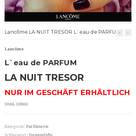
t
i
o
Lancôme LA NUIT TRESOR L`eau de PARFUM
n
Lancôme
L`eau de PARFUM
LA NUIT TRESOR
NUR IM GESCHÄFT ERHÄLTLICH
50ml, 100ml
Kategorie:
Parfümerie
Schlagwort:
Damendüfte