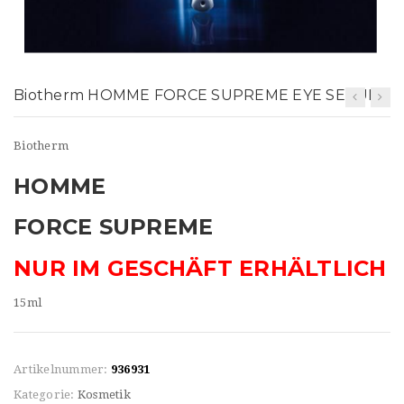
t
i
o
Biotherm HOMME FORCE SUPREME EYE SERUM
n
Biotherm
HOMME
FORCE SUPREME
NUR IM GESCHÄFT ERHÄLTLICH
15ml
Artikelnummer:
936931
Kategorie:
Kosmetik