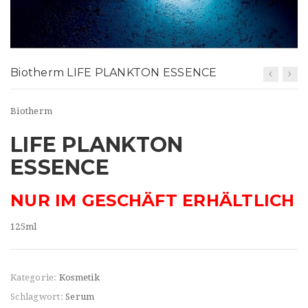
t
i
o
Biotherm LIFE PLANKTON ESSENCE
n
Biotherm
LIFE PLANKTON
ESSENCE
NUR IM GESCHÄFT ERHÄLTLICH
125ml
Kategorie:
Kosmetik
Schlagwort:
Serum