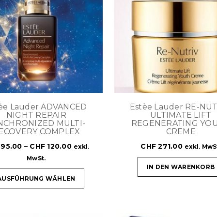
tèe Lauder ADVANCED
Estèe Lauder RE-NU
NIGHT REPAIR
ULTIMATE LIFT
NCHRONIZED MULTI-
REGENERATING YO
ECOVERY COMPLEX
CREME
95.00
–
CHF
120.00
CHF
271.00
exkl.
exkl. MwS
MwSt.
IN DEN WARENKORB
AUSFÜHRUNG WÄHLEN