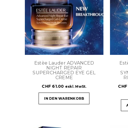
Estèe Lauder ADVANCED
Es
NIGHT REPAIR
SUPERCHARGED EYE GEL
SY
CREME
R
CHF
61.00
CHF
exkl. MwSt.
IN DEN WARENKORB