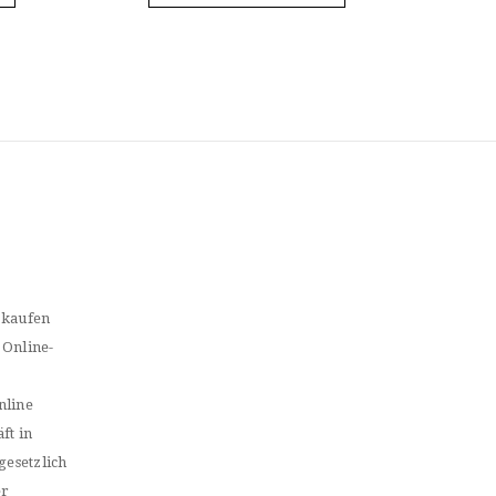
 kaufen
 Online-
nline
ft in
gesetzlich
er