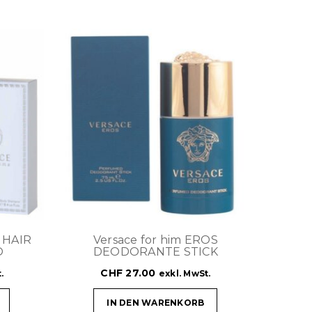
 HAIR
Versace for him EROS
O
DEODORANTE STICK
CHF
27.00
.
exkl. MwSt.
IN DEN WARENKORB