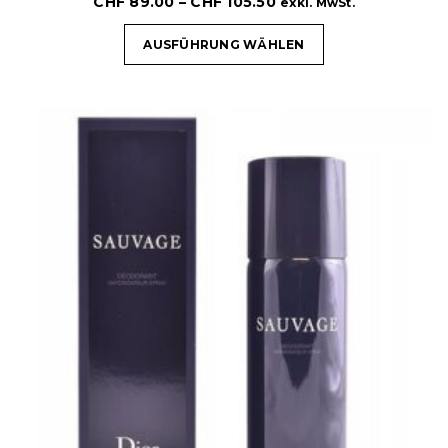
CHF
89.00
–
CHF
105.50
exkl. MwSt.
AUSFÜHRUNG WÄHLEN