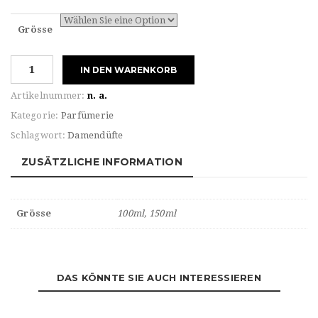
Grösse
Calvin
IN DEN WARENKORB
Klein
For
Artikelnummer:
n. a.
WOMEN
Kategorie:
Parfümerie
IN2U
Schlagwort:
Damendüfte
Eau
de
ZUSÄTZLICHE INFORMATION
TOILETTE
Menge
Grösse
100ml, 150ml
DAS KÖNNTE SIE AUCH INTERESSIEREN