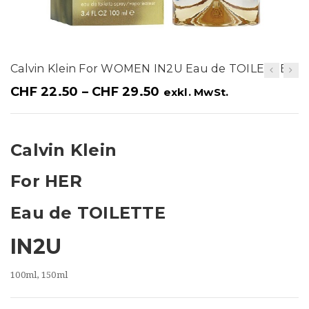
t
i
o
Calvin Klein For WOMEN IN2U Eau de TOILETTE
n
CHF
22.50
–
CHF
29.50
exkl. MwSt.
Calvin Klein
For HER
Eau de TOILETTE
IN2U
100ml, 150ml