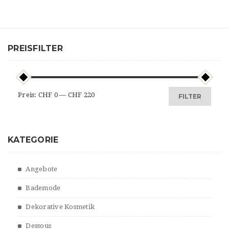
PREISFILTER
Min.
Max.
Preis:
CHF 0
—
CHF 220
FILTER
Preis
Preis
KATEGORIE
Angebote
Bademode
Dekorative Kosmetik
Dessous