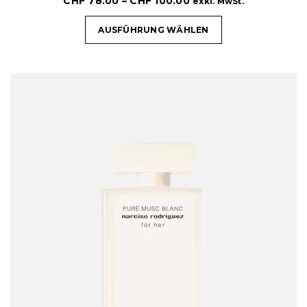
CHF
78.00
–
CHF
100.00
exkl. MwSt.
AUSFÜHRUNG WÄHLEN