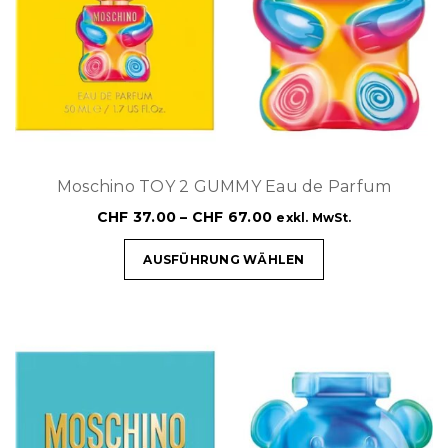
t
i
o
n
Moschino TOY 2 GUMMY Eau de Parfum
CHF
37.00
–
CHF
67.00
exkl. MwSt.
AUSFÜHRUNG WÄHLEN