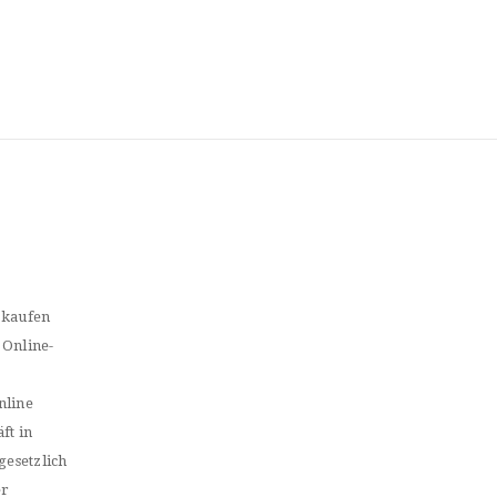
 kaufen
 Online-
nline
ft in
gesetzlich
er