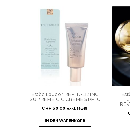
Estèe Lauder REVITALIZING
Est
SUPREME C-C CREME SPF 10
U
REV
CHF
60.00
exkl. MwSt.
IN DEN WARENKORB