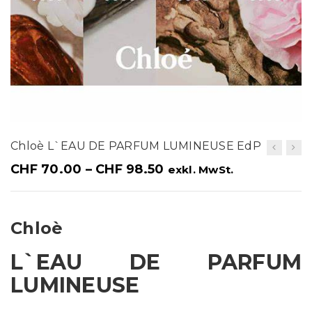
t
i
o
n
Chloè L`EAU DE PARFUM LUMINEUSE EdP
CHF
70.00
–
CHF
98.50
exkl. MwSt.
Chloè
L`EAU DE PARFUM
LUMINEUSE