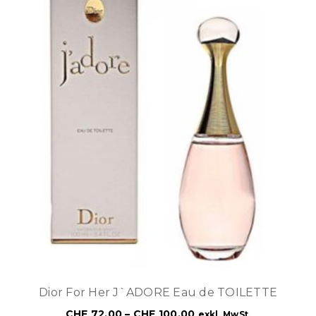
Dior For Her J`ADORE Eau de TOILETTE
CHF
72.00
–
CHF
100.00
exkl. MwSt.