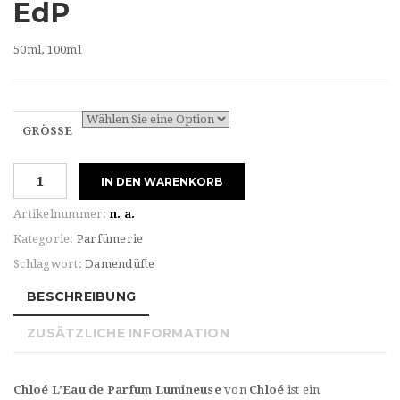
EdP
50ml, 100ml
GRÖSSE
Chloè
IN DEN WARENKORB
L`EAU
DE
Artikelnummer:
n. a.
PARFUM
Kategorie:
Parfümerie
LUMINEUSE
Schlagwort:
Damendüfte
EdP
Menge
BESCHREIBUNG
ZUSÄTZLICHE INFORMATION
Chloé L’Eau de Parfum Lumineuse
von
Chloé
ist ein