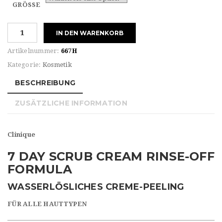
GRÖSSE
Clinique
IN DEN WARENKORB
7
DAY
Artikelnummer:
667H
SCRUB
Kategorie:
Kosmetik
CREAM
RINSE-
BESCHREIBUNG
OFF
ZUSÄTZLICHE INFORMATION
FORMULA
Menge
Clinique
7 DAY SCRUB CREAM RINSE-OFF
FORMULA
WASSERLÖSLICHES CREME-PEELING
FÜR ALLE HAUTTYPEN