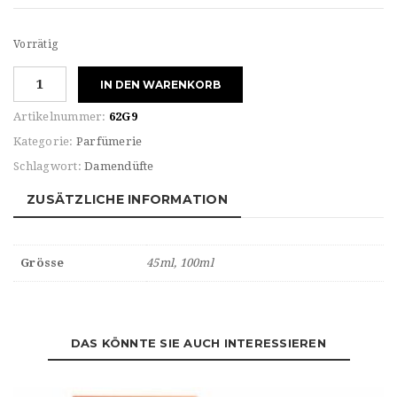
Vorrätig
Clinique
IN DEN WARENKORB
FOR
HER
Artikelnummer:
62G9
AROMATICS
Kategorie:
Parfümerie
ELIXIR
Schlagwort:
Damendüfte
Eau
de
ZUSÄTZLICHE INFORMATION
PARFUM
Menge
Grösse
45ml, 100ml
DAS KÖNNTE SIE AUCH INTERESSIEREN