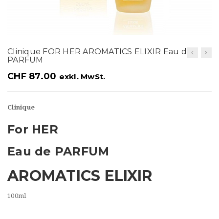
t
i
o
Clinique FOR HER AROMATICS ELIXIR Eau de
n
PARFUM
CHF
87.00
exkl. MwSt.
Clinique
For HER
Eau de PARFUM
AROMATICS ELIXIR
100ml