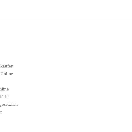
 kaufen
 Online-
nline
ft in
gesetzlich
er