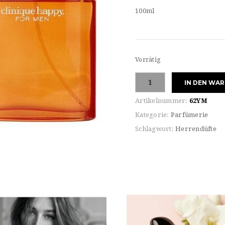
100ml
Vorrätig
Clinique
IN DEN WA
FOR
MAN
Artikelnummer:
62YM
HAPPY
Kategorie:
Parfümerie
COLOGNE
Schlagwort:
Herrendüfte
SPRAY
Eau
de
TOILETTE
Menge