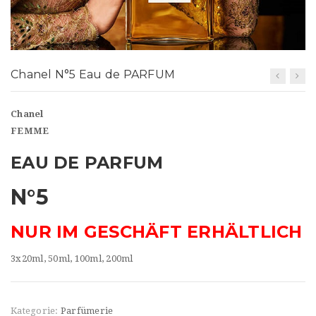
t
i
o
Chanel N°5 Eau de PARFUM
n
Chanel
FEMME
EAU DE PARFUM
N°5
NUR IM GESCHÄFT ERHÄLTLICH
3x20ml, 50ml, 100ml, 200ml
Kategorie:
Parfümerie