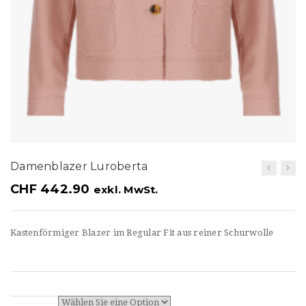
t
i
o
n
Damenblazer Luroberta
CHF
442.90
exkl. MwSt.
Kastenförmiger Blazer im Regular Fit aus reiner Schurwolle