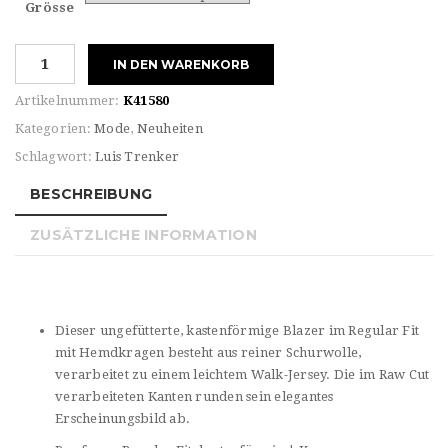
Grösse
Damenblazer
IN DEN WARENKORB
Luroberta
Menge
Artikelnummer:
K41580
Kategorien:
Mode
,
Neuheiten
Schlagwort:
Luis Trenker
BESCHREIBUNG
ZUSÄTZLICHE INFORMATION
Dieser ungefütterte, kastenförmige Blazer im Regular Fit
mit Hemdkragen besteht aus reiner Schurwolle,
verarbeitet zu einem leichtem Walk-Jersey. Die im Raw Cut
verarbeiteten Kanten runden sein elegantes
Erscheinungsbild ab.